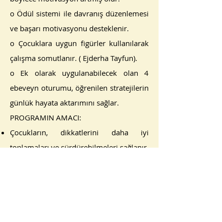
o Ödül sistemi ile davranış düzenlemesi
ve başarı motivasyonu desteklenir.
o Çocuklara uygun figürler kullanılarak
çalışma somutlanır. ( Ejderha Tayfun).
o Ek olarak uygulanabilecek olan 4
ebeveyn oturumu, öğrenilen stratejilerin
günlük hayata aktarımını sağlar.
PROGRAMIN AMACI:
Çocukların, dikkatlerini daha iyi
toplamaları ve sürdürebilmeleri sağlanır.
Kendi başlarına problem çözme
yetenekleri desteklenir.
Uygulayıcının verdiği tek yardım; Tayfun
sembolüdür.
Sorun çözme becerisi ve öfke kontrolü