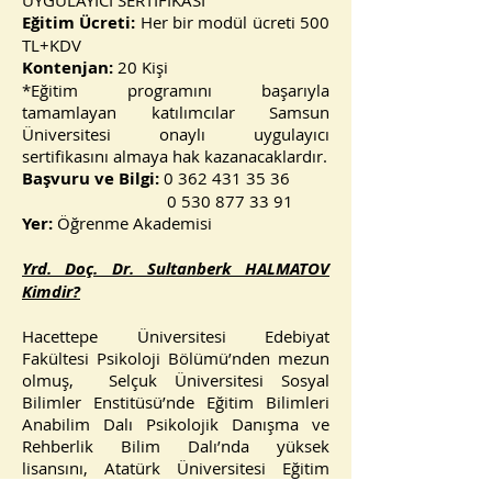
UYGULAYICI SERTİFİKASI
Eğitim Ücreti:
Her bir modül ücreti 500
TL+KDV
Kontenjan:
20 Kişi
*Eğitim programını başarıyla
tamamlayan katılımcılar Samsun
Üniversitesi onaylı uygulayıcı
sertifikasını almaya hak kazanacaklardır.
Başvuru ve Bilgi:
0 362 431 35 36
0 530 877 33 91
Yer:
Öğrenme Akademisi
Yrd. Doç. Dr. Sultanberk HALMATOV
Kimdir?
Hacettepe Üniversitesi Edebiyat
Fakültesi Psikoloji Bölümü’nden mezun
olmuş, Selçuk Üniversitesi Sosyal
Bilimler Enstitüsü’nde Eğitim Bilimleri
Anabilim Dalı Psikolojik Danışma ve
Rehberlik Bilim Dalı’nda yüksek
lisansını, Atatürk Üniversitesi Eğitim
Bilimleri Enstitüsü Rehberlik ve