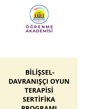
ÖĞRENME
AKADEMİSİ
0 362 431 35 36
BİLİŞSEL-
DAVRANIŞÇI OYUN
TERAPİSİ
SERTİFİKA
PROGRAMI