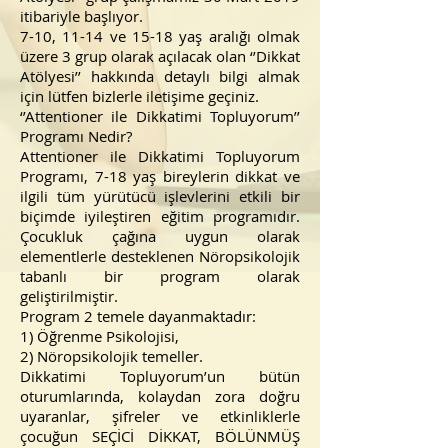
itibariyle başlıyor.
7-10, 11-14 ve 15-18 yaş aralığı olmak
üzere 3 grup olarak açılacak olan ‘’Dikkat
Atölyesi’’ hakkında detaylı bilgi almak
için lütfen bizlerle iletişime geçiniz.
‘’Attentioner ile Dikkatimi Topluyorum’’
Programı Nedir?
Attentioner ile Dikkatimi Topluyorum
Programı, 7-18 yaş bireylerin dikkat ve
ilgili tüm yürütücü işlevlerini etkili bir
biçimde iyileştiren eğitim programıdır.
Çocukluk çağına uygun olarak
elementlerle desteklenen Nöropsikolojik
tabanlı bir program olarak
geliştirilmiştir.
Program 2 temele dayanmaktadır:
1) Öğrenme Psikolojisi,
2) Nöropsikolojik temeller.
Dikkatimi Topluyorum’un bütün
oturumlarında, kolaydan zora doğru
uyaranlar, şifreler ve etkinliklerle
çocuğun SEÇİCİ DİKKAT, BÖLÜNMÜŞ