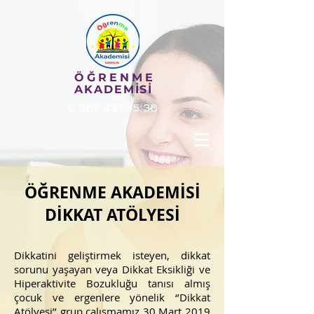
ÖĞRENME
AKADEMİSİ
0 362 431 35 36
ÖĞRENME AKADEMİSİ
DİKKAT ATÖLYESİ
Dikkatini geliştirmek isteyen, dikkat
sorunu yaşayan veya Dikkat Eksikliği ve
Hiperaktivite Bozukluğu tanısı almış
çocuk ve ergenlere yönelik ‘’Dikkat
Atölyesi’’ grup çalışmamız 30 Mart 2019