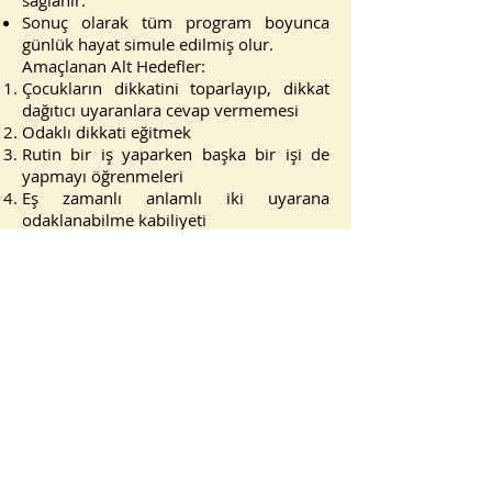
sağlanır.
Sonuç olarak tüm program boyunca
günlük hayat simule edilmiş olur.
Amaçlanan Alt Hedefler:
Çocukların dikkatini toparlayıp, dikkat
dağıtıcı uyaranlara cevap vermemesi
Odaklı dikkati eğitmek
Rutin bir iş yaparken başka bir işi de
yapmayı öğrenmeleri
Eş zamanlı anlamlı iki uyarana
odaklanabilme kabiliyeti
Obje ve kapalı ortam algısı geliştirme
Zaman algısı
Atölye Liderleri:
Psk. Erdoğan BUHURCİ
Psk. Umut
İSTANBULLUOĞLU
Yer: ÖĞRENME AKADEMİSİ
Kale Mah. 19 Mayıs
Bul. No:31/15 İlkadım/SAMSUN
Kontenjan: Her bir grup maksimum
4 kişiliktir.
Ücret: 1500 TL+KDV (15