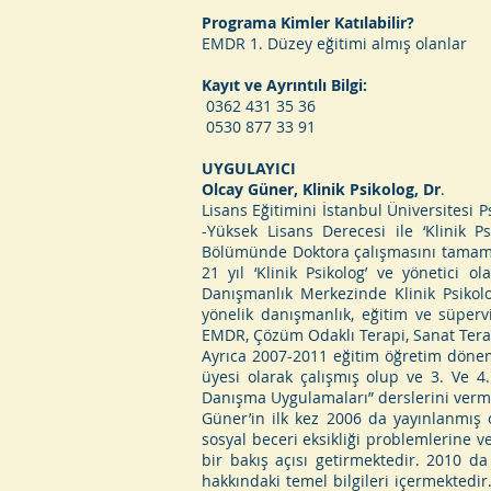
Programa Kimler Katılabilir?
EMDR 1. Düzey eğitimi almış olanlar
Kayıt ve Ayrıntılı Bilgi:
0362 431 35 36
0530 877 33 91
UYGULAYICI
Olcay Güner, Klinik Psikolog, Dr
.
Lisans Eğitimini İstanbul Üniversitesi 
-Yüksek Lisans Derecesi ile ‘Klinik P
Bölümünde Doktora çalışmasını tamamlamı
21 yıl ‘Klinik Psikolog’ ve yönetici 
Danışmanlık Merkezinde Klinik Psikolog
yönelik danışmanlık, eğitim ve süperv
EMDR, Çözüm Odaklı Terapi, Sanat Terap
Ayrıca 2007-2011 eğitim öğretim dönem
üyesi olarak çalışmış olup ve 3. Ve 4. 
Danışma Uygulamaları” derslerini vermi
Güner’in ilk kez 2006 da yayınlanmış o
sosyal beceri eksikliği problemlerine v
bir bakış açısı getirmektedir. 2010 da
hakkındaki temel bilgileri içermektedir