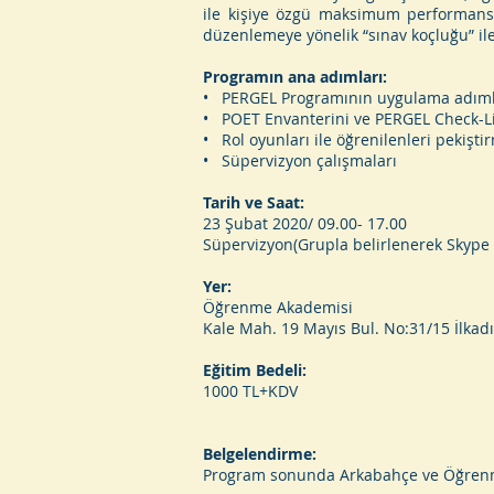
ile kişiye özgü maksimum performansa
düzenlemeye yönelik “sınav koçluğu” ile
Programın ana adımları:
• PERGEL Programının uygulama adıml
• POET Envanterini ve PERGEL Check-Li
• Rol oyunları ile öğrenilenleri pekişti
• Süpervizyon çalışmaları
Tarih ve Saat:
23 Şubat 2020/ 09.00- 17.00
Süpervizyon(Grupla belirlenerek Skype ü
Yer:
Öğrenme Akademisi
Kale Mah. 19 Mayıs Bul. No:31/15 İl
Eğitim Bedeli:
1000 TL+KDV
Belgelendirme:
Program sonunda Arkabahçe ve Öğrenme 