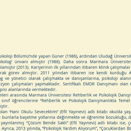
Psikoloji Bölümü’nde yapan Güner (1986), ardından Uludağ Üniversite
sikolog’ ünvanı almıştır (1988). Daha sonra Marmara Üniversites
ştır (2013). Kariyerinin ilk yıllarından itibaren klinik çalışmala
olarak görev almıştır. 2011 yılından itibaren ise kendi kurduğu 
 ve yönetici olarak çalışmakta ve danışanlarına, psikoloji alanın
izyon çalışmaları yapmaktadır. Sertifikalı EMDR Danışmanı olan Gü
isi alanlarında vermektedir.
leri arasında Marmara Üniversitesi Rehberlik ve Psikolojik Danı
sınıf öğrencilerine “Rehberlik ve Psikolojik Danışmanlıkta Temel İ
ştir.
lan ‘Hani Okulu Sevecektim!’ (Efil Yayınevi) adlı kitabı okulda y
e bunlarla başetme yollarına değinmekte ve öğrenme bozukluğu, dikka
 yayınlanmış “Çözüm Bende Saklı” (Efil Yayınevi) adlı kitabı ise, 
. Ayrıca, 2013 yılında, “Psikolojik Yardım Alıyorum”, “Çocuklardan