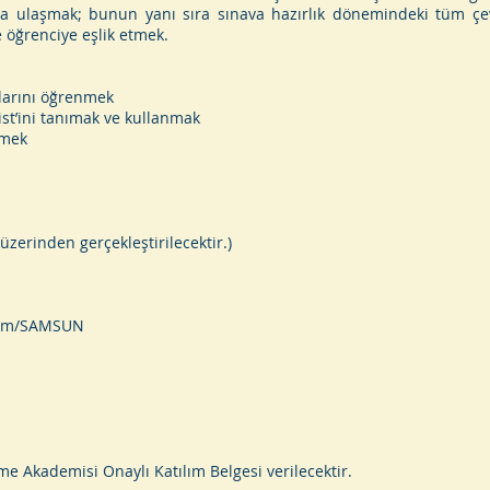
 ulaşmak; bunun yanı sıra sınava hazırlık dönemindeki tüm çevr
 öğrenciye eşlik etmek.
arını öğrenmek
st’ini tanımak ve kullanmak
rmek
zerinden gerçekleştirilecektir.)
kadım/SAMSUN
Akademisi Onaylı Katılım Belgesi verilecektir.