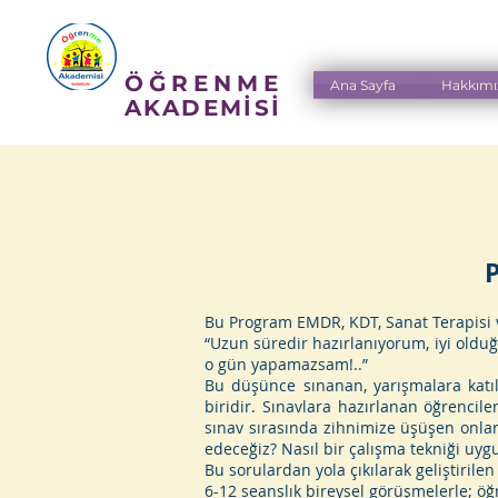
ÖĞRENME
Ana Sayfa
Hakkımı
AKADEMİSİ
P
Bu Program EMDR, KDT, Sanat Terapisi vb
“Uzun süredir hazırlanıyorum, iyi olduğ
o gün yapamazsam!..”
Bu düşünce sınanan, yarışmalara katıl
biridir. Sınavlara hazırlanan öğrencil
sınav sırasında zihnimize üşüşen onla
edeceğiz? Nasıl bir çalışma tekniği uyg
Bu sorulardan yola çıkılarak geliştiril
6-12 seanslık bireysel görüşmelerle; ö