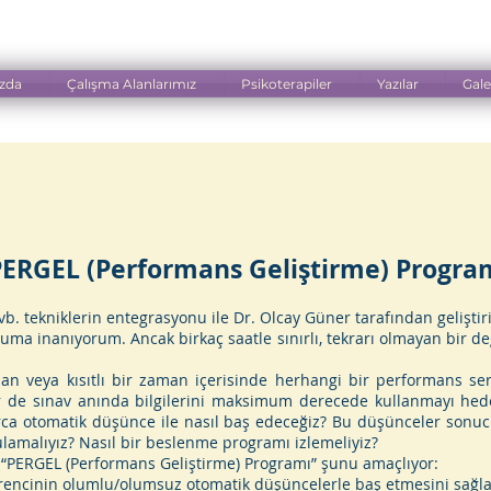
zda
Çalışma Alanlarımız
Psikoterapiler
Yazılar
Gale
ERGEL (Performans Geliştirme) Progra
. tekniklerin entegrasyonu ile Dr. Olcay Güner tarafından geliştiri
uma inanıyorum. Ancak birkaç saatle sınırlı, tekrarı olmayan bir d
an veya kısıtlı bir zaman içerisinde herhangi bir performans ser
er de sınav anında bilgilerini maksimum derecede kullanmayı hedef
rca otomatik düşünce ile nasıl baş edeceğiz? Bu düşünceler sonuc
ulamalıyız? Nasıl bir beslenme programı izlemeliyiz?
en “PERGEL (Performans Geliştirme) Programı” şunu amaçlıyor:
ğrencinin olumlu/olumsuz otomatik düşüncelerle baş etmesini sağlad