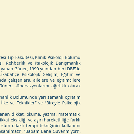
si Tıp Fakültesi, Klinik Psikoloji Bölümü
i, Rehberlik ve Psikolojik Danışmanlık
r yapan Güner, 1990 yılından beri DBE’de
Arkabahçe Psikolojik Gelişim, Eğitim ve
da çalışanlara, ailelere ve eğitimcilere
ner, süpervizyonlarını ağırlıklı olarak
şmanlık Bölümü’nde yarı zamanlı öğretim
lke ve Teknikler” ve “Bireyle Psikolojik
aşanan dikkat, okuma, yazma, matematik,
t eksikliği ve aşırı hareketliliğe farklı
çözüm odaklı terapi tekniğinin kullanımı
 Boşanılmaz!”, “Babam Bana Güvenmiyor!”,