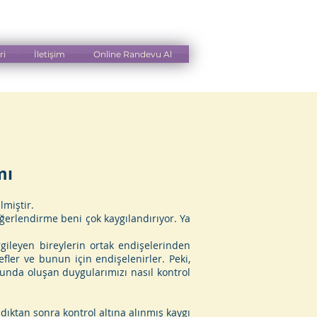
0 362 431 35
36
ri
İletişim
Online Randevu Al
mı
lmiştir.
eğerlendirme beni çok kaygılandırıyor. Ya
gileyen bireylerin ortak endişelerinden
ler ve bunun için endişelenirler. Peki,
unda oluşan duygularımızı nasıl kontrol
ıktan sonra kontrol altına alınmış kaygı